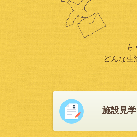
も
どんな生
施設見学